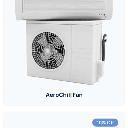
AeroChill Fan
10% Off