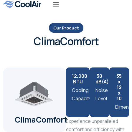
Our Product
ClimaComfort
12,000
30
35
BTU
dB(A)
x
12
Cooling
Noise
x
Capacity
Level
10
Dimens
ClimaComfort
Experience unparalleled
comfort and efficiency with